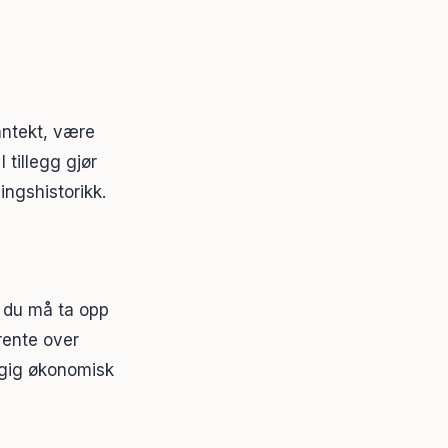
nntekt, være
 tillegg gjør
ingshistorikk.
 du må ta opp
 rente over
ngig økonomisk