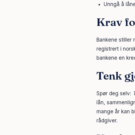
Unngå å låne
Krav fo
Bankene stiller
registrert i nor
bankene en kredi
Tenk gj
Spør deg selv:
T
lån, sammenlign 
mange år kan bl
rådgiver.