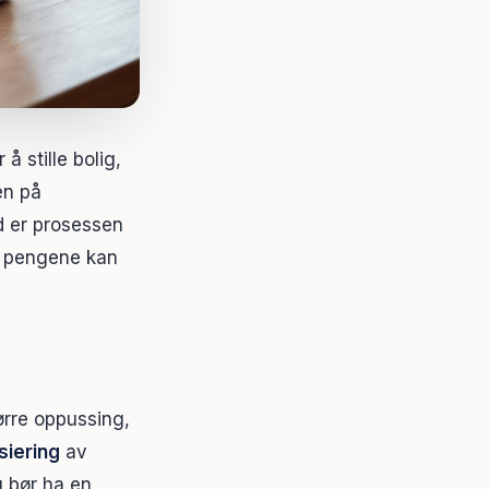
å stille bolig,
en på
d er prosessen
og pengene kan
ørre oppussing,
siering
av
u bør ha en