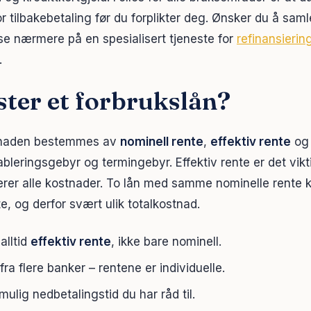
for tilbakebetaling før du forplikter deg. Ønsker du å saml
se nærmere på en spesialisert tjeneste for
refinansierin
.
ter et forbrukslån?
tnaden bestemmes av
nominell rente
,
effektiv rente
og 
leringsgebyr og termingebyr. Effektiv rente er det vikti
derer alle kostnader. To lån med samme nominelle rente 
nte, og derfor svært ulik totalkostnad.
alltid
effektiv rente
, ikke bare nominell.
fra flere banker – rentene er individuelle.
mulig nedbetalingstid du har råd til.