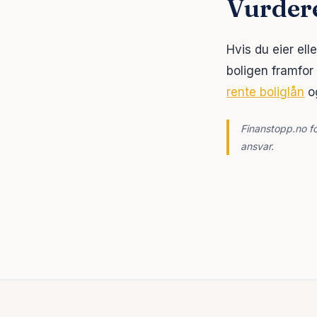
Vurdere
Hvis du eier ell
boligen framfor
rente boliglån
o
Finanstopp.no fo
ansvar.