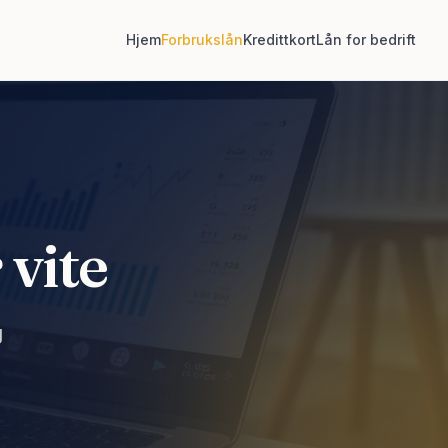
Hjem
Forbrukslån
Kredittkort
Lån for bedrift
 vite
g