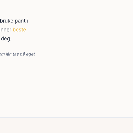
 bruke pant i
inner
beste
 deg.
 om lån tas på eget