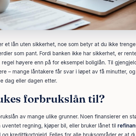
r et lån uten sikkerhet, noe som betyr at du ikke trenger 
verdier som pant. Fordi banken ikke har sikkerhet, er rent
 regel høyere enn på for eksempel boliglån. Til gjengjel
ere – mange låntakere får svar i løpet av få minutter, 
 dag eller dagen etter.
kes forbrukslån til?
rbrukslån av mange ulike grunner. Noen finansierer en st
uventet regning, kjøper bil, eller bruker lånet til
refinan
og kredittkortgjeld. Felles for alle bruksområder er at d