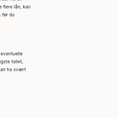
e flere lån, kan
g
før du
eventuelle
gste tallet,
kan ha svært