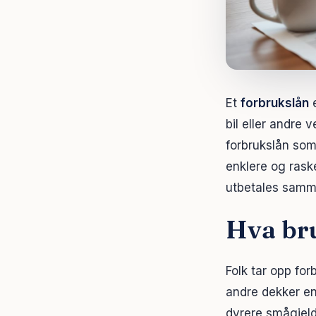
Et
forbrukslån
e
bil eller andre 
forbrukslån som
enklere og rask
utbetales samme
Hva bru
Folk tar opp fo
andre dekker en 
dyrere smågjeld 