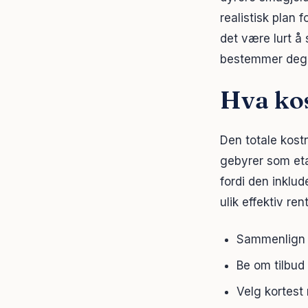
realistisk plan 
det være lurt å 
bestemmer deg
Hva kos
Den totale kos
gebyrer som etab
fordi den inklu
ulik effektiv re
Sammenlign 
Be om tilbud 
Velg kortest 